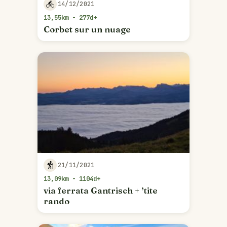
14/12/2021
13,55km - 277d+
Corbet sur un nuage
21/11/2021
13,09km - 1104d+
via ferrata Gantrisch + ’tite
rando