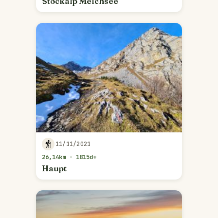
Stöckalp Melchsee
11/11/2021
26,14km - 1815d+
Haupt