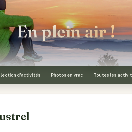
En plein air !
lection d’activités
Photos en vrac
Toutes les activi
ustrel