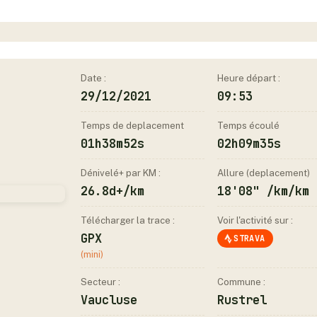
Date :
Heure départ :
29/12/2021
09:53
Temps de deplacement
Temps écoulé
01h38m52s
02h09m35s
Dénivelé+ par KM :
Allure (deplacement)
26.8d+/km
18'08" /km/km
Télécharger la trace :
Voir l'activité sur :
GPX
STRAVA
(mini)
Secteur :
Commune :
Vaucluse
Rustrel