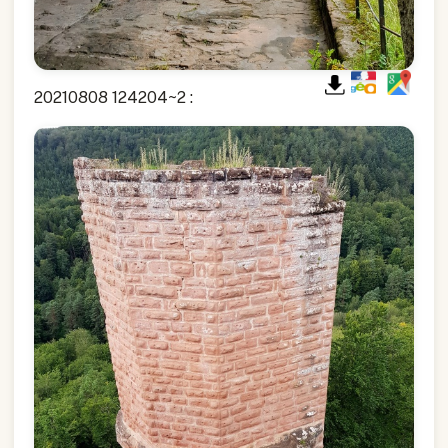
20210808 124204~2 :