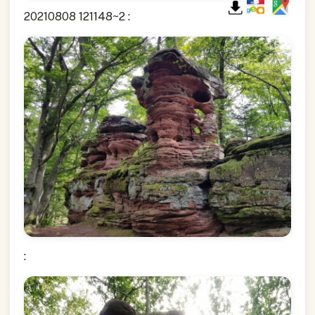
20210808 121148~2 :
: