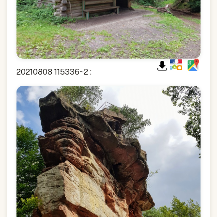
20210808 115336~2 :