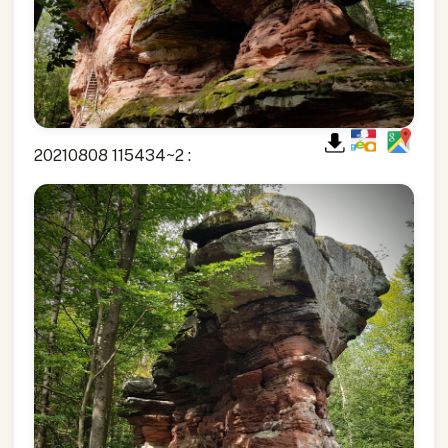
20210808 115434~2 :