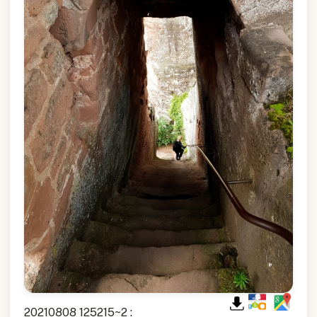
20210808 125215~2 :