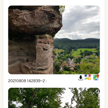
20210808 142839~2 :