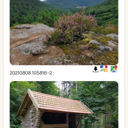
20210808 105816~2 :