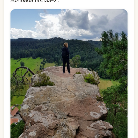
20210808 144133~2 :