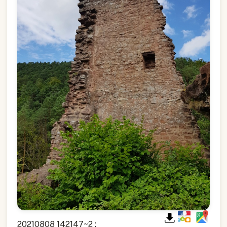
20210808 142147~2 :