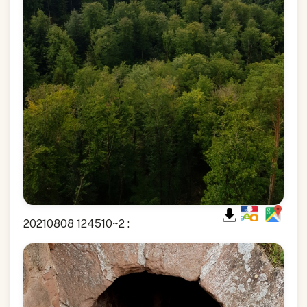
20210808 124510~2 :