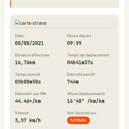
Date :
Heure départ :
08/08/2021
09:59
Distance effectuée
Temps de deplacement
16,76km
04h41m37s
Temps écoulé
Dénivelé positif :
05h08m58s
744m
Dénivelé+ par KM :
Allure (deplacement)
44.4d+/km
16'48" /km/km
Vitesse :
Voir l'activité sur :
3,57 km/h
STRAVA