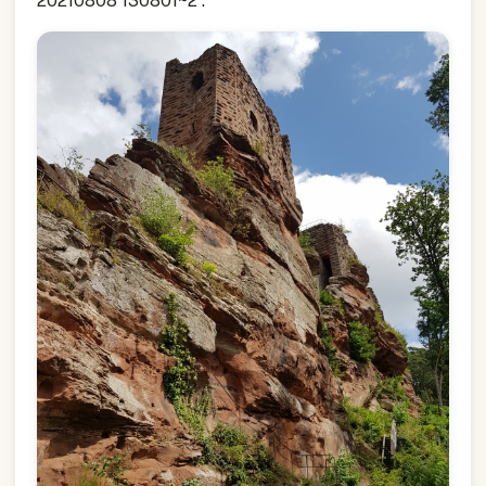
20210808 130801~2 :