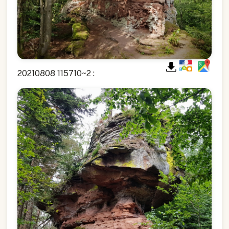
20210808 115710~2 :