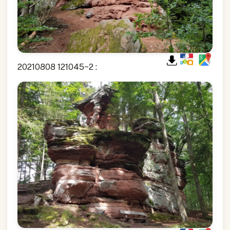
20210808 121045~2 :