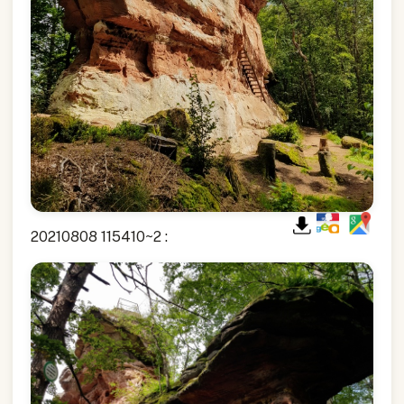
20210808 115410~2 :