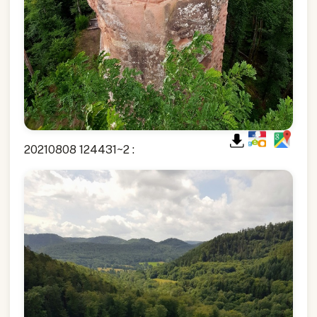
20210808 124431~2 :