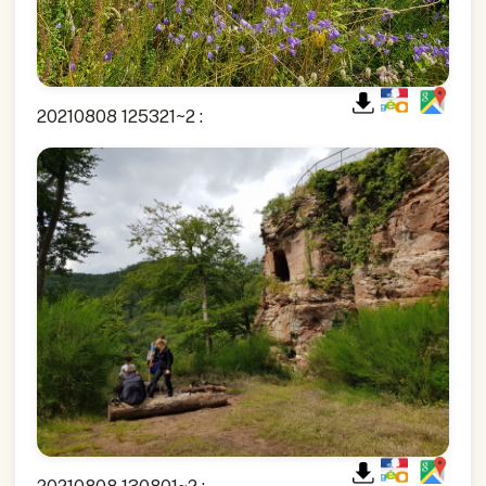
20210808 125321~2 :