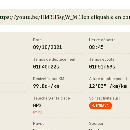
https://youtu.be/Hid2H5sgW_M (lien cliquable en co
Date :
Heure départ :
09/10/2021
08:45
Temps de deplacement
Temps écoulé
01h40m22s
01h51m59s
Dénivelé+ par KM :
Allure (deplacement)
99.8d+/km
12'03" /km/km
Télécharger la trace :
Voir l'activité sur :
GPX
STRAVA
(mini)
Pays :
Secteur :