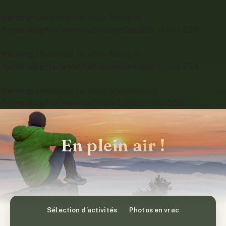
Warning
: Undefined variable $aimg in
/home/ajpgfrp/www/cat/nouvelles.php
on line
238
Warning
: Undefined variable $aimg in
/home/ajpgfrp/www/cat/nouvelles.php
on line
238
Warning
: Undefined variable $typedesc in
/home/ajpgfrp/www/cat/sport.php
on line
598
En plein air !
Sélection d’activités
Photos en vrac