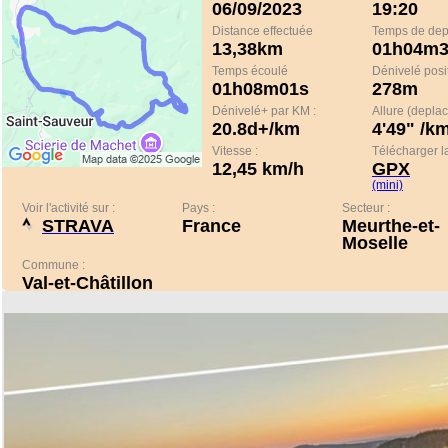
06/09/2023
19:20
Distance effectuée
Temps de de
13,38km
01h04m3
Temps écoulé
Dénivelé positi
01h08m01s
278m
Dénivelé+ par KM :
Allure (depla
20.8d+/km
4'49" /k
Vitesse :
Télécharger la
12,45 km/h
GPX
(mini)
Voir l'activité sur :
Pays :
Secteur :
STRAVA
France
Meurthe-et-
Moselle
Commune :
Val-et-Châtillon