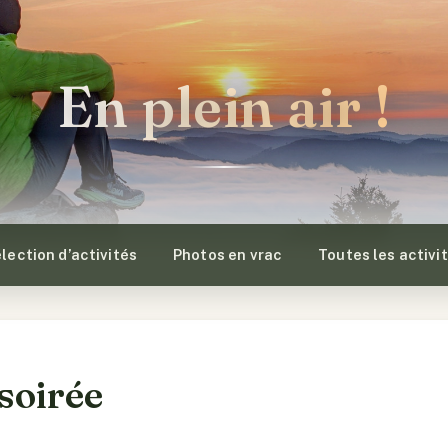
En plein air !
lection d’activités
Photos en vrac
Toutes les activi
 soirée