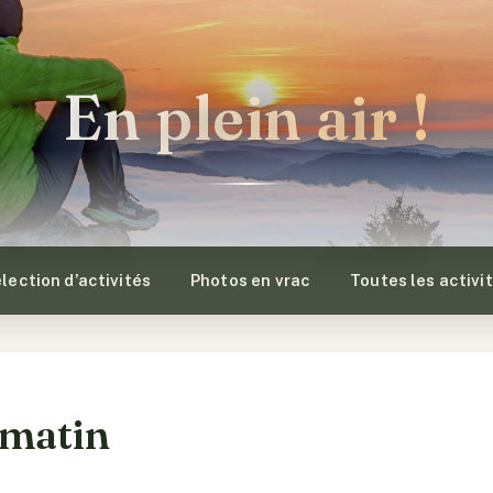
En plein air !
lection d’activités
Photos en vrac
Toutes les activi
 matin