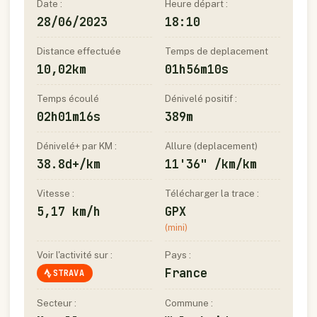
Date :
Heure départ :
28/06/2023
18:10
Distance effectuée
Temps de deplacement
10,02km
01h56m10s
Temps écoulé
Dénivelé positif :
02h01m16s
389m
Dénivelé+ par KM :
Allure (deplacement)
38.8d+/km
11'36" /km/km
Vitesse :
Télécharger la trace :
5,17 km/h
GPX
(mini)
Voir l'activité sur :
Pays :
France
STRAVA
Secteur :
Commune :