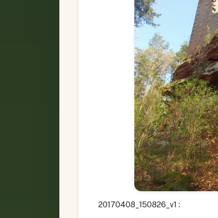
20170408_150826_v1 :