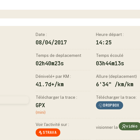
Date :
Heure départ :
08/04/2017
14:25
Temps de deplacement
Temps écoulé
02h40m23s
03h44m13s
Dénivelé+ par KM :
Allure (deplacement)
41.7d+/km
6'34" /km/km
Télécharger la trace :
Télécharger la trace:
GPX
DROPBOX
(mini)
Voir l'activité sur :
vidéo
visionner la
STRAVA