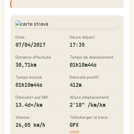
Date :
Heure départ :
07/04/2017
17:35
Distance effectuée
Temps de deplacement
30,71km
01h10m44s
Temps écoulé
Dénivelé positif :
01h10m44s
412m
Dénivelé+ par KM :
Allure (deplacement)
13.4d+/km
2'18" /km/km
Vitesse :
Télécharger la trace :
26,05 km/h
GPX
(mini)