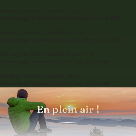
Warning
: Undefined variable $aimg in
/home/ajpgfrp/www/cat/nouvelles.php
on line
238
Warning
: Undefined variable $aimg in
/home/ajpgfrp/www/cat/nouvelles.php
on line
238
Warning
: Undefined variable $typedesc in
/home/ajpgfrp/www/cat/sport.php
on line
598
Warning
: Undefined variable $dp in
/home/ajpgfrp/www/cat/sport.php
on line
598
En plein air !