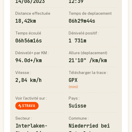
14/06/2023
12:39
Distance effectuée
Temps de deplacement
18,42km
06h29m44s
Temps écoulé
Dénivelé positif :
06h56m16s
1 731m
Dénivelé+ par KM :
Allure (deplacement)
94.0d+/km
21'10" /km/km
Vitesse :
Télécharger la trace :
2,84 km/h
GPX
(mini)
Voir l'activité sur :
Pays :
Suisse
STRAVA
Secteur :
Commune :
Interlaken-
Niederried bei