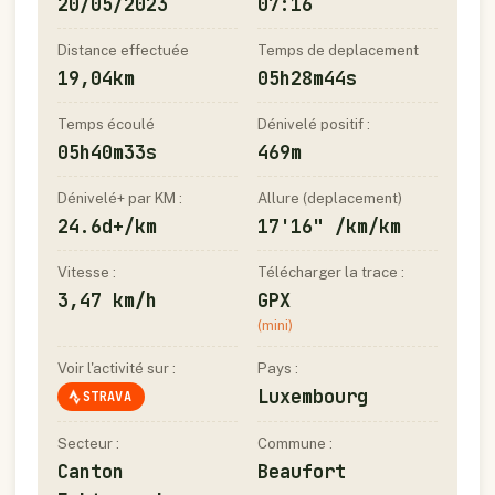
20/05/2023
07:16
Distance effectuée
Temps de deplacement
19,04km
05h28m44s
Temps écoulé
Dénivelé positif :
05h40m33s
469m
Dénivelé+ par KM :
Allure (deplacement)
24.6d+/km
17'16" /km/km
Vitesse :
Télécharger la trace :
3,47 km/h
GPX
(mini)
Voir l'activité sur :
Pays :
Luxembourg
STRAVA
Secteur :
Commune :
Canton
Beaufort