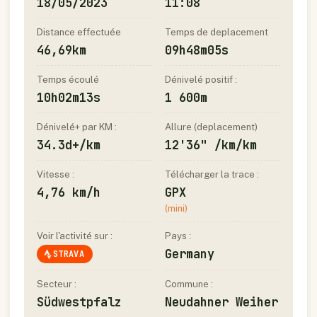
18/05/2023
11:08
Distance effectuée
Temps de deplacement
46,69km
09h48m05s
Temps écoulé
Dénivelé positif :
10h02m13s
1 600m
Dénivelé+ par KM :
Allure (deplacement)
34.3d+/km
12'36" /km/km
Vitesse :
Télécharger la trace :
4,76 km/h
GPX
(mini)
Voir l'activité sur :
Pays :
Germany
STRAVA
Secteur :
Commune :
Südwestpfalz
Neudahner Weiher