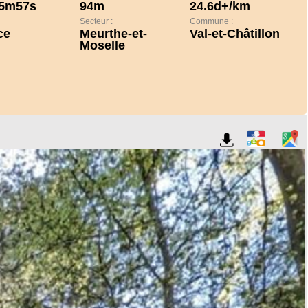
5m57s
94m
24.6d+/km
Secteur :
Commune :
ce
Meurthe-et-
Val-et-Châtillon
Moselle