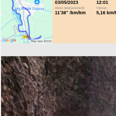
03/05/2023
12:01
Allure (deplacement)
Vitesse :
11'38" /km/km
5,16 km/