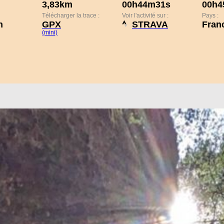
3,83km
00h44m31s
00h4
Télécharger la trace :
Voir l'activité sur :
Pays :
h
GPX
STRAVA
Fran
(mini)