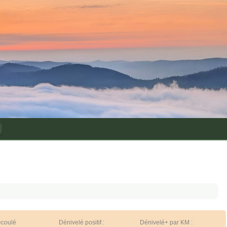
écoulé
Dénivelé positif :
Dénivelé+ par KM :