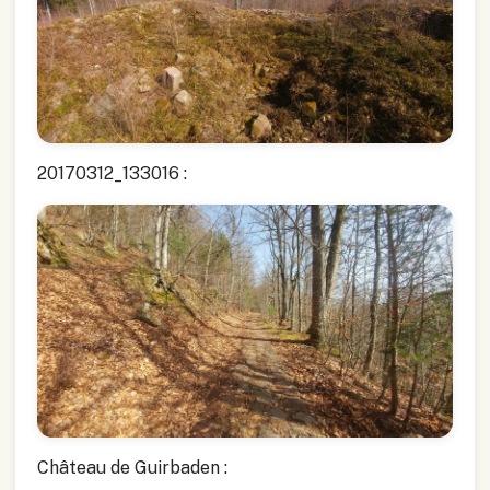
20170312_133016 :
Château de Guirbaden :