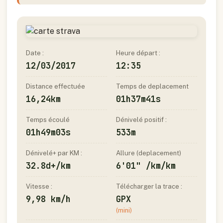
Date :
Heure départ :
12/03/2017
12:35
Distance effectuée
Temps de deplacement
16,24km
01h37m41s
Temps écoulé
Dénivelé positif :
01h49m03s
533m
Dénivelé+ par KM :
Allure (deplacement)
32.8d+/km
6'01" /km/km
Vitesse :
Télécharger la trace :
9,98 km/h
GPX
(mini)