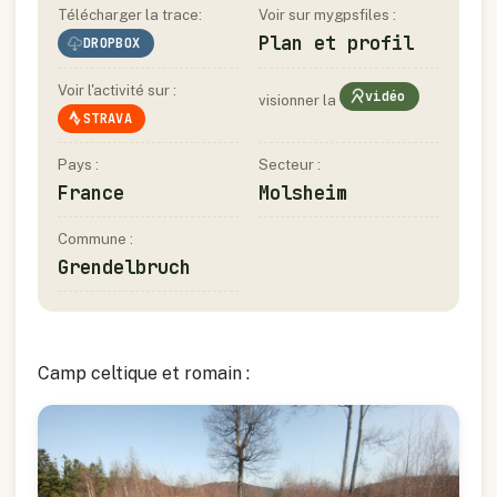
Télécharger la trace:
Voir sur mygpsfiles :
Plan et profil
DROPBOX
Voir l'activité sur :
vidéo
visionner la
STRAVA
Pays :
Secteur :
France
Molsheim
Commune :
Grendelbruch
Camp celtique et romain :