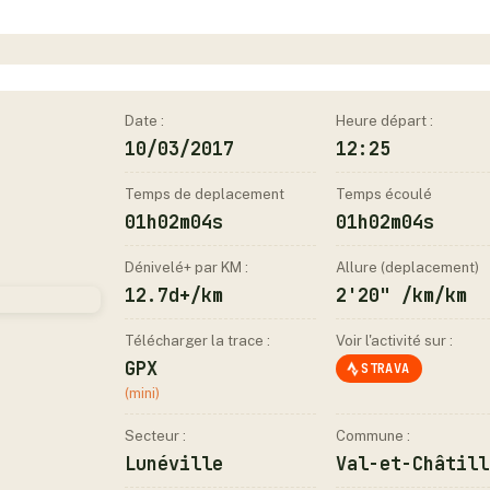
Date :
Heure départ :
10/03/2017
12:25
Temps de deplacement
Temps écoulé
01h02m04s
01h02m04s
Dénivelé+ par KM :
Allure (deplacement)
12.7d+/km
2'20" /km/km
Télécharger la trace :
Voir l'activité sur :
GPX
STRAVA
(mini)
Secteur :
Commune :
Lunéville
Val-et-Châtill