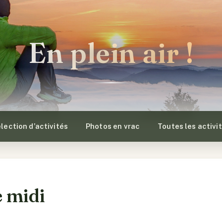
En plein air !
lection d’activités
Photos en vrac
Toutes les activi
e midi