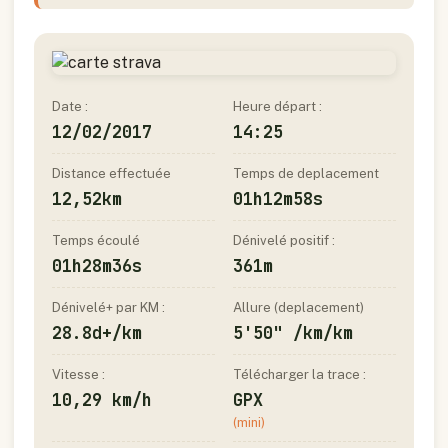
Date :
Heure départ :
12/02/2017
14:25
Distance effectuée
Temps de deplacement
12,52km
01h12m58s
Temps écoulé
Dénivelé positif :
01h28m36s
361m
Dénivelé+ par KM :
Allure (deplacement)
28.8d+/km
5'50" /km/km
Vitesse :
Télécharger la trace :
10,29 km/h
GPX
(mini)