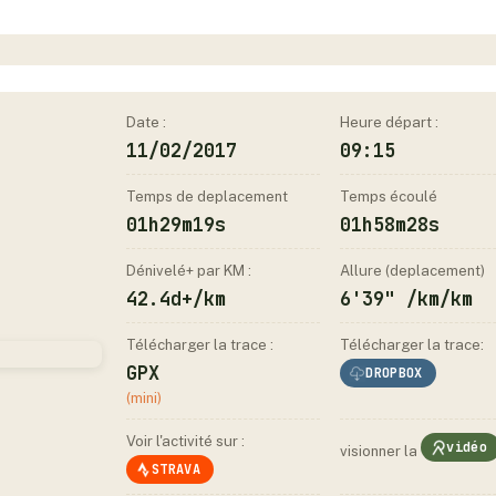
Date :
Heure départ :
11/02/2017
09:15
Temps de deplacement
Temps écoulé
01h29m19s
01h58m28s
Dénivelé+ par KM :
Allure (deplacement)
42.4d+/km
6'39" /km/km
Télécharger la trace :
Télécharger la trace:
GPX
DROPBOX
(mini)
Voir l'activité sur :
vidéo
visionner la
STRAVA