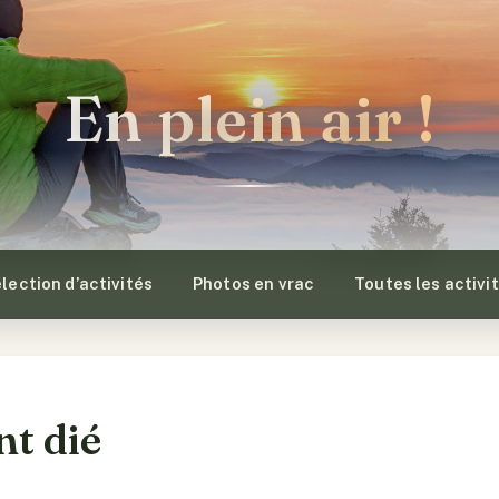
En plein air !
lection d’activités
Photos en vrac
Toutes les activi
nt dié