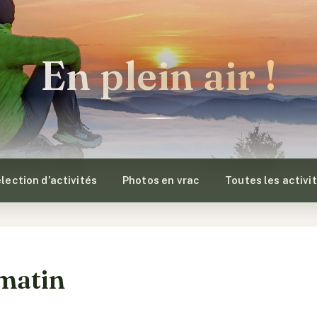
En plein air !
lection d’activités
Photos en vrac
Toutes les activi
 matin