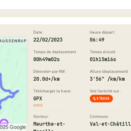
Date :
Heure départ :
22/02/2023
06:49
Temps de deplacement
Temps écoulé
00h49m02s
01h15m16s
Dénivelé+ par KM :
Allure (deplacement)
20.0d+/km
3'56" /km/km
Télécharger la trace :
Voir l'activité sur :
GPX
STRAVA
(mini)
Secteur :
Commune :
Meurthe-et-
Val-et-Châtill