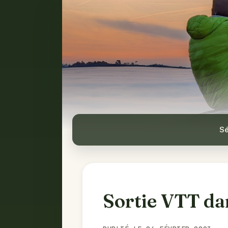
Sé
Sortie VTT da