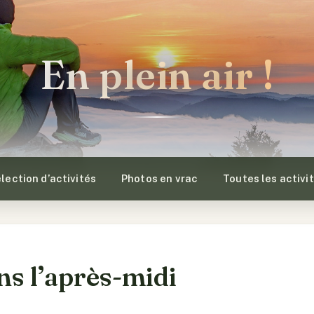
En plein air !
lection d’activités
Photos en vrac
Toutes les activi
ns l’après-midi