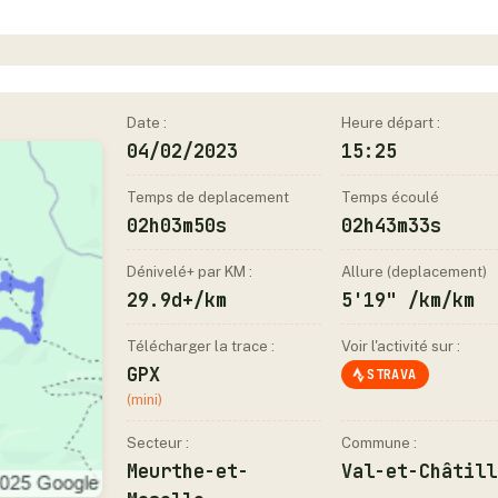
Date :
Heure départ :
04/02/2023
15:25
Temps de deplacement
Temps écoulé
02h03m50s
02h43m33s
Dénivelé+ par KM :
Allure (deplacement)
29.9d+/km
5'19" /km/km
Télécharger la trace :
Voir l'activité sur :
GPX
STRAVA
(mini)
Secteur :
Commune :
Meurthe-et-
Val-et-Châtill