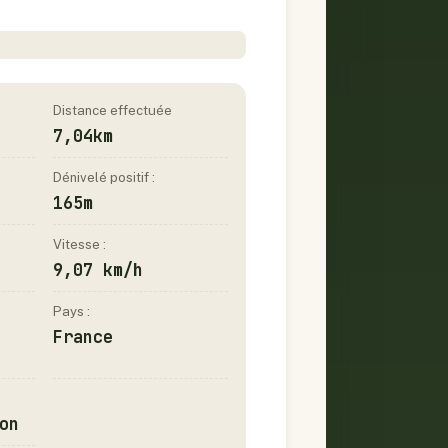
Distance effectuée
7,04km
Dénivelé positif :
165m
Vitesse :
9,07 km/h
Pays :
France
on