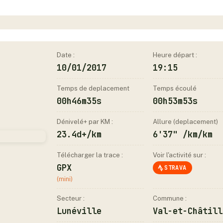
Date :
Heure départ :
10/01/2017
19:15
Temps de deplacement
Temps écoulé
00h46m35s
00h53m53s
Dénivelé+ par KM :
Allure (deplacement)
23.4d+/km
6'37" /km/km
Télécharger la trace :
Voir l'activité sur :
GPX
STRAVA
(mini)
Secteur :
Commune :
Lunéville
Val-et-Châtill