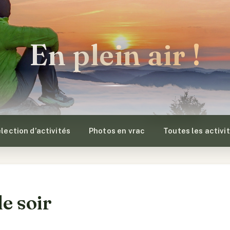
En plein air !
lection d’activités
Photos en vrac
Toutes les activi
le soir