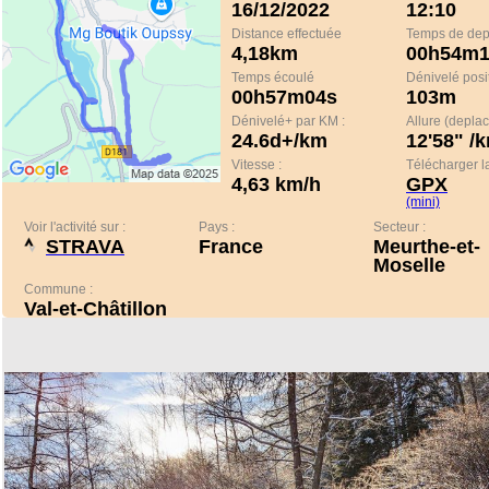
16/12/2022
12:10
Distance effectuée
Temps de de
4,18km
00h54m1
Temps écoulé
Dénivelé positi
00h57m04s
103m
Dénivelé+ par KM :
Allure (depla
24.6d+/km
12'58" /
Vitesse :
Télécharger la
4,63 km/h
GPX
(mini)
Voir l'activité sur :
Pays :
Secteur :
STRAVA
France
Meurthe-et-
Moselle
Commune :
Val-et-Châtillon