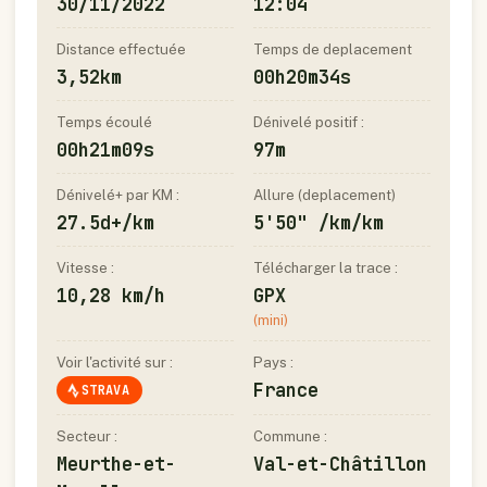
30/11/2022
12:04
Distance effectuée
Temps de deplacement
3,52km
00h20m34s
Temps écoulé
Dénivelé positif :
00h21m09s
97m
Dénivelé+ par KM :
Allure (deplacement)
27.5d+/km
5'50" /km/km
Vitesse :
Télécharger la trace :
10,28 km/h
GPX
(mini)
Voir l'activité sur :
Pays :
France
STRAVA
Secteur :
Commune :
Meurthe-et-
Val-et-Châtillon