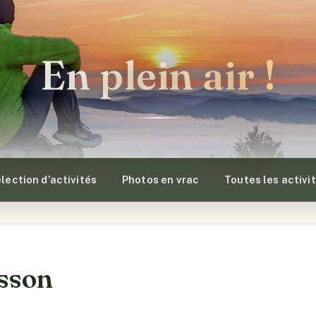
En plein air !
lection d’activités
Photos en vrac
Toutes les activi
sson