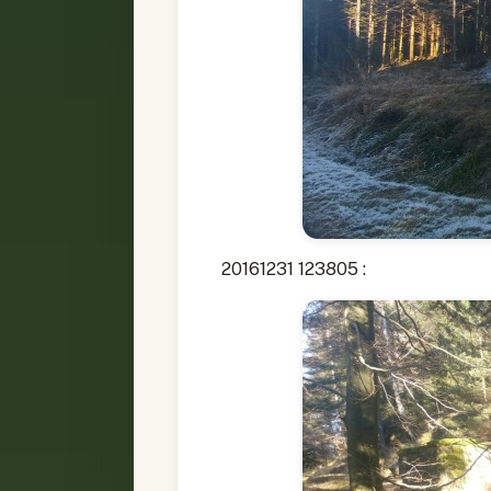
20161231 123805 :