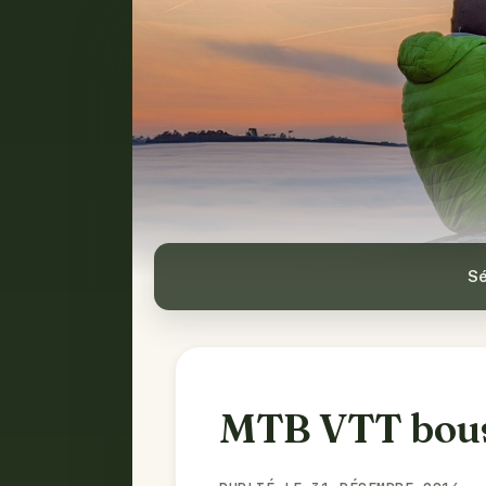
Sé
MTB VTT bou