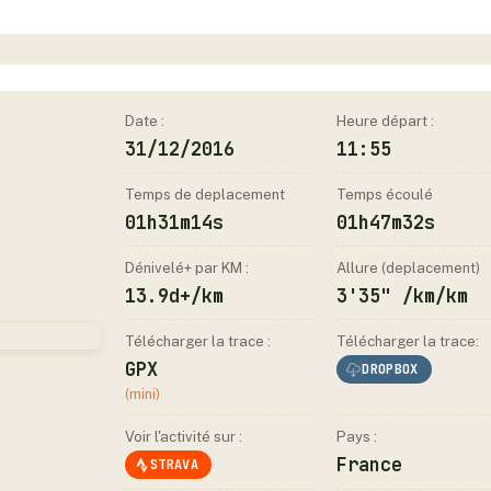
Date :
Heure départ :
31/12/2016
11:55
Temps de deplacement
Temps écoulé
01h31m14s
01h47m32s
Dénivelé+ par KM :
Allure (deplacement)
13.9d+/km
3'35" /km/km
Télécharger la trace :
Télécharger la trace:
GPX
DROPBOX
(mini)
Voir l'activité sur :
Pays :
France
STRAVA