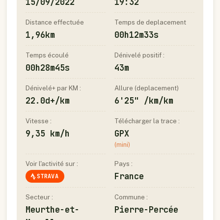
15/09/2022
19:32
Distance effectuée
Temps de deplacement
1,96km
00h12m33s
Temps écoulé
Dénivelé positif :
00h28m45s
43m
Dénivelé+ par KM :
Allure (deplacement)
22.0d+/km
6'25" /km/km
Vitesse :
Télécharger la trace :
9,35 km/h
GPX
(mini)
Voir l'activité sur :
Pays :
France
STRAVA
Secteur :
Commune :
Meurthe-et-
Pierre-Percée