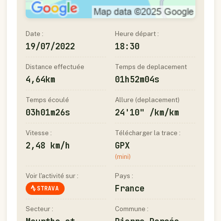
Date :
Heure départ :
19/07/2022
18:30
Distance effectuée
Temps de deplacement
4,64km
01h52m04s
Temps écoulé
Allure (deplacement)
03h01m26s
24'10" /km/km
Vitesse :
Télécharger la trace :
2,48 km/h
GPX
(mini)
Voir l'activité sur :
Pays :
France
STRAVA
Secteur :
Commune :