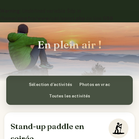
Warning
: Undefined variable $dp in
/home/ajpgfrp/www/cat/sport.php
on line
598
En plein air !
Sélection d’activités
Photos en vrac
Toutes les activités
Stand-up paddle en
soirée