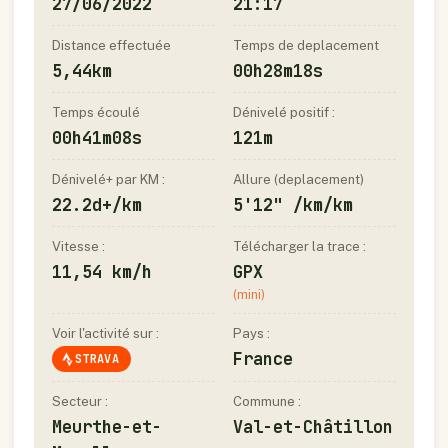
27/06/2022
21:17
Distance effectuée
Temps de deplacement
5,44km
00h28m18s
Temps écoulé
Dénivelé positif :
00h41m08s
121m
Dénivelé+ par KM :
Allure (deplacement)
22.2d+/km
5'12" /km/km
Vitesse :
Télécharger la trace :
11,54 km/h
GPX
(mini)
Voir l'activité sur :
Pays :
France
STRAVA
Secteur :
Commune :
Meurthe-et-
Val-et-Châtillon