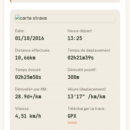
Date :
Heure départ :
01/10/2016
13:25
Distance effectuée
Temps de deplacement
10,66km
02h21m39s
Temps écoulé
Dénivelé positif :
02h25m58s
308m
Dénivelé+ par KM :
Allure (deplacement)
28.9d+/km
13'17" /km/km
Vitesse :
Télécharger la trace :
4,51 km/h
GPX
(mini)