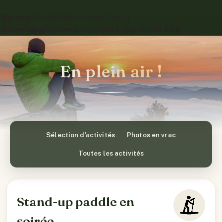
Warning
: Undefined variable $dp in
/home/ajpgfrp/www/cat/sport.php
on line
598
En plein air !
Sélection d’activités
Photos en vrac
Toutes les activités
Stand-up paddle en
soirée