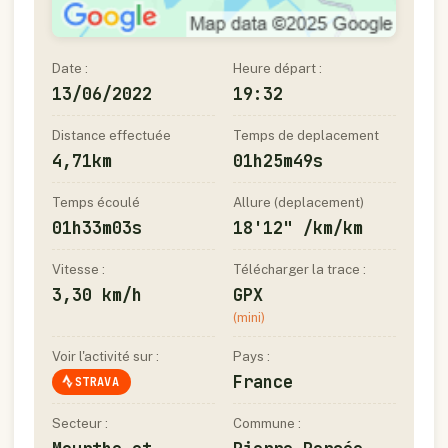
Date :
Heure départ :
13/06/2022
19:32
Distance effectuée
Temps de deplacement
4,71km
01h25m49s
Temps écoulé
Allure (deplacement)
01h33m03s
18'12" /km/km
Vitesse :
Télécharger la trace :
3,30 km/h
GPX
(mini)
Voir l'activité sur :
Pays :
France
STRAVA
Secteur :
Commune :