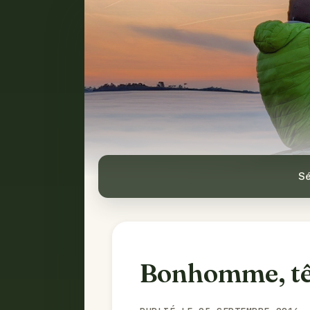
Sé
Bonhomme, têt