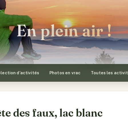
En plein air !
lection d’activités
Photos en vrac
Toutes les activi
e des faux, lac blanc