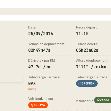
Date :
Heure départ :
25/09/2016
11:15
Temps de deplacement
Temps écoulé
02h47m47s
03h23m02s
Dénivelé+ par KM :
Allure (deplacement)
47.7d+/km
7'11" /km/km
Télécharger la trace :
Télécharger la trace:
GPX
DROPBOX
(mini)
Voir l'activité sur :
vidéo
visionner la
STRAVA