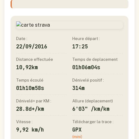
Date :
Heure départ :
22/09/2016
17:25
Distance effectuée
Temps de deplacement
10,92km
01h06m04s
Temps écoulé
Dénivelé positif :
01h10m58s
314m
Dénivelé+ par KM :
Allure (deplacement)
28.8d+/km
6'03" /km/km
Vitesse :
Télécharger la trace :
9,92 km/h
GPX
(mini)