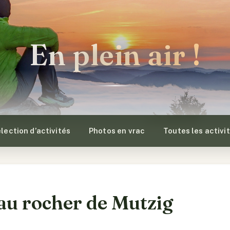
En plein air !
lection d’activités
Photos en vrac
Toutes les activi
 au rocher de Mutzig