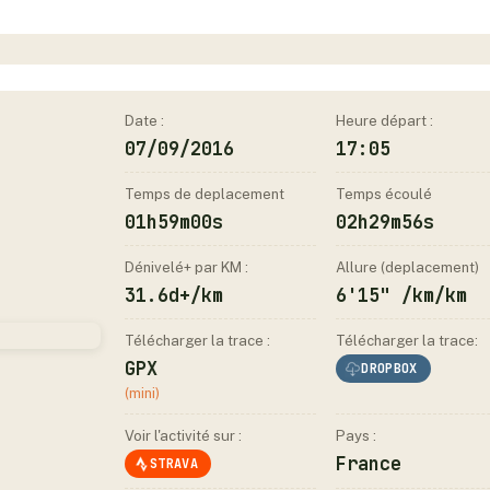
Date :
Heure départ :
07/09/2016
17:05
Temps de deplacement
Temps écoulé
01h59m00s
02h29m56s
Dénivelé+ par KM :
Allure (deplacement)
31.6d+/km
6'15" /km/km
Télécharger la trace :
Télécharger la trace:
GPX
DROPBOX
(mini)
Voir l'activité sur :
Pays :
France
STRAVA