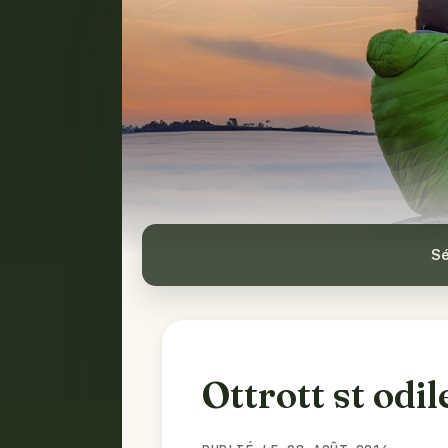
Sé
Ottrott st odil