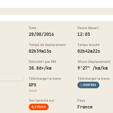
Date :
Heure départ :
28/08/2016
12:05
Temps de deplacement
Temps écoulé
02h39m15s
02h42m22s
Dénivelé+ par KM :
Allure (deplacement)
38.8d+/km
9'27" /km/km
Télécharger la trace :
Télécharger la trace:
GPX
DROPBOX
(mini)
Voir l'activité sur :
Pays :
France
STRAVA