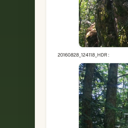
20160828_124118_HDR :