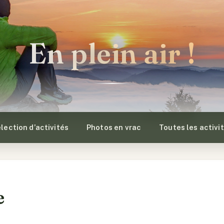
En plein air !
lection d’activités
Photos en vrac
Toutes les activi
e