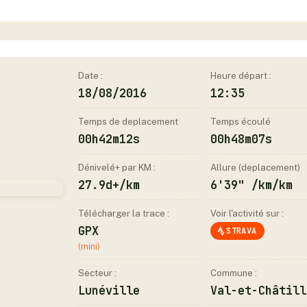
Date :
Heure départ :
18/08/2016
12:35
Temps de deplacement
Temps écoulé
00h42m12s
00h48m07s
Dénivelé+ par KM :
Allure (deplacement)
27.9d+/km
6'39" /km/km
Télécharger la trace :
Voir l'activité sur :
GPX
STRAVA
(mini)
Secteur :
Commune :
Lunéville
Val-et-Châtill