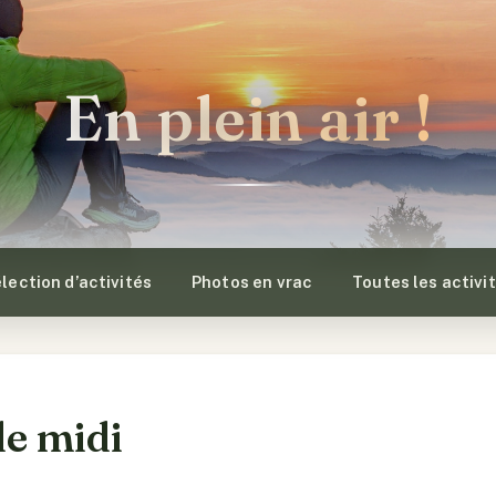
En plein air !
lection d’activités
Photos en vrac
Toutes les activi
le midi