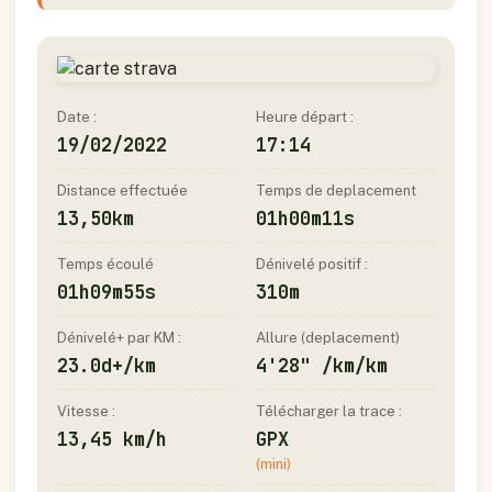
Date :
Heure départ :
19/02/2022
17:14
Distance effectuée
Temps de deplacement
13,50km
01h00m11s
Temps écoulé
Dénivelé positif :
01h09m55s
310m
Dénivelé+ par KM :
Allure (deplacement)
23.0d+/km
4'28" /km/km
Vitesse :
Télécharger la trace :
13,45 km/h
GPX
(mini)