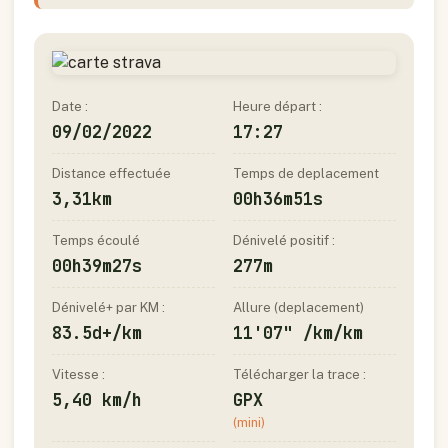
Date :
Heure départ :
09/02/2022
17:27
Distance effectuée
Temps de deplacement
3,31km
00h36m51s
Temps écoulé
Dénivelé positif :
00h39m27s
277m
Dénivelé+ par KM :
Allure (deplacement)
83.5d+/km
11'07" /km/km
Vitesse :
Télécharger la trace :
5,40 km/h
GPX
(mini)