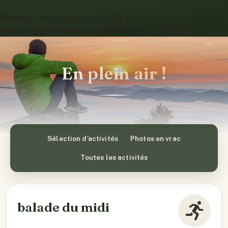
Warning
: Undefined variable $dp in
/home/ajpgfrp/www/cat/sport.php
on line
598
En plein air !
Sélection d’activités
Photos en vrac
Toutes les activités
balade du midi