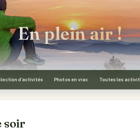
En plein air !
lection d’activités
Photos en vrac
Toutes les activi
e soir