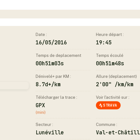
Date :
Heure départ :
16/05/2016
19:45
Temps de deplacement
Temps écoulé
00h51m03s
00h51m48s
Dénivelé+ par KM :
Allure (deplacement)
8.7d+/km
2'00" /km/km
Télécharger la trace :
Voir l'activité sur :
GPX
STRAVA
(mini)
Secteur :
Commune :
Lunéville
Val-et-Châtill