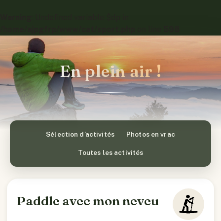
Warning
: Undefined variable $dp in
/home/ajpgfrp/www/cat/sport.php
on line
598
En plein air !
Sélection d’activités
Photos en vrac
Toutes les activités
Paddle avec mon neveu