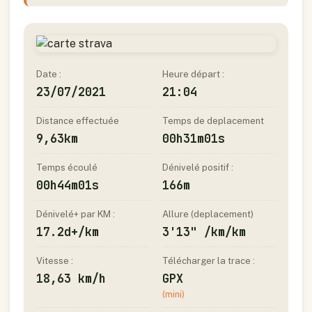
Date :
Heure départ :
23/07/2021
21:04
Distance effectuée
Temps de deplacement
9,63km
00h31m01s
Temps écoulé
Dénivelé positif :
00h44m01s
166m
Dénivelé+ par KM :
Allure (deplacement)
17.2d+/km
3'13" /km/km
Vitesse :
Télécharger la trace :
18,63 km/h
GPX
(mini)