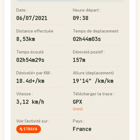
Date :
Heure départ :
06/07/2021
09:38
Distance effectuée
Temps de deplacement
8,53km
02h44m03s
Temps écoulé
Dénivelé positif :
02h54m29s
157m
Dénivelé+ par KM :
Allure (deplacement)
18.4d+/km
19'14" /km/km
Vitesse :
Télécharger la trace :
3,12 km/h
GPX
(mini)
Voir l'activité sur :
Pays :
France
STRAVA