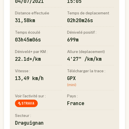
04/07/2021
15:05
Distance effectuée
Temps de deplacement
31,58km
02h20m26s
Temps écoulé
Dénivelé positif :
03h45m06s
699m
Dénivelé+ par KM :
Allure (deplacement)
22.1d+/km
4'27" /km/km
Vitesse :
Télécharger la trace :
13,49 km/h
GPX
(mini)
Voir l'activité sur :
Pays :
France
STRAVA
Secteur :
Draguignan