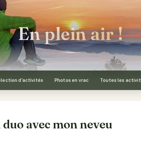
En plein air !
lection d’activités
Photos en vrac
Toutes les activi
n duo avec mon neveu