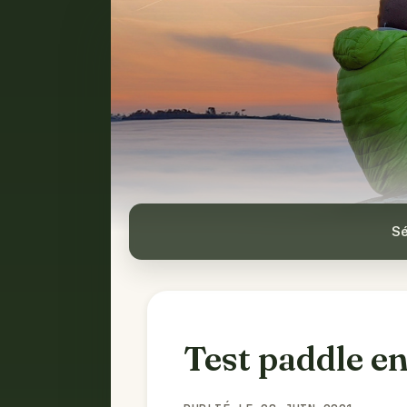
Sé
Test paddle e