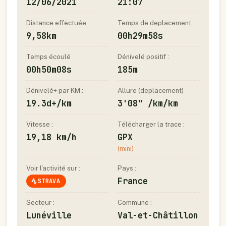
12/06/2021
21:07
Distance effectuée
Temps de deplacement
9,58km
00h29m58s
Temps écoulé
Dénivelé positif :
00h50m08s
185m
Dénivelé+ par KM :
Allure (deplacement)
19.3d+/km
3'08" /km/km
Vitesse :
Télécharger la trace :
19,18 km/h
GPX
(mini)
Voir l'activité sur :
Pays :
France
STRAVA
Secteur :
Commune :
Lunéville
Val-et-Châtillon