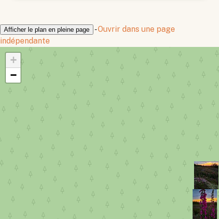
-
Ouvrir dans une page
Afficher le plan en pleine page
indépendante