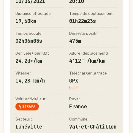
10/06/2021
20:10
Distance effectuée
Temps de deplacement
19,60km
01h22m23s
Temps écoulé
Dénivelé positif :
02h06m03s
475m
Dénivelé+ par KM :
Allure (deplacement)
24.2d+/km
4'12" /km/km
Vitesse :
Télécharger la trace :
14,28 km/h
GPX
(mini)
Voir l'activité sur :
Pays :
France
STRAVA
Secteur :
Commune :
Lunéville
Val-et-Châtillon