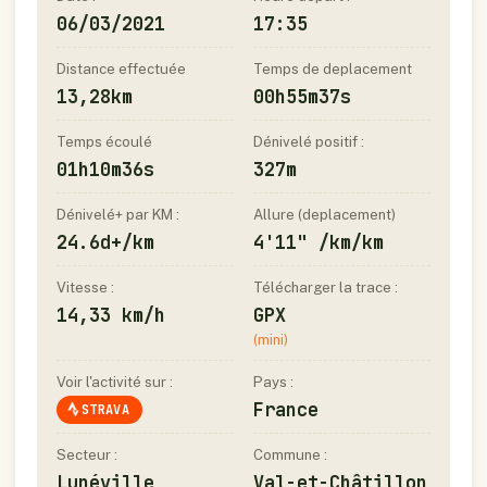
06/03/2021
17:35
Distance effectuée
Temps de deplacement
13,28km
00h55m37s
Temps écoulé
Dénivelé positif :
01h10m36s
327m
Dénivelé+ par KM :
Allure (deplacement)
24.6d+/km
4'11" /km/km
Vitesse :
Télécharger la trace :
14,33 km/h
GPX
(mini)
Voir l'activité sur :
Pays :
France
STRAVA
Secteur :
Commune :
Lunéville
Val-et-Châtillon