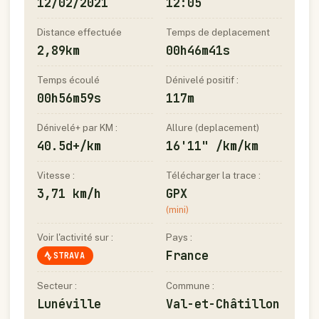
12/02/2021
12:05
Distance effectuée
Temps de deplacement
2,89km
00h46m41s
Temps écoulé
Dénivelé positif :
00h56m59s
117m
Dénivelé+ par KM :
Allure (deplacement)
40.5d+/km
16'11" /km/km
Vitesse :
Télécharger la trace :
3,71 km/h
GPX
(mini)
Voir l'activité sur :
Pays :
France
STRAVA
Secteur :
Commune :
Lunéville
Val-et-Châtillon