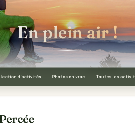
En plein air !
lection d’activités
Photos en vrac
Toutes les activi
 Percée