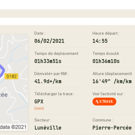
Date :
Heure départ :
06/02/2021
14:55
Temps de deplacement
Temps écoulé
01h33m51s
01h36m10s
Dénivelé+ par KM :
Allure (deplacement)
41.9d+/km
16'49" /km/km
Télécharger la trace :
Voir l'activité sur :
GPX
STRAVA
(mini)
Secteur :
Commune :
Lunéville
Pierre-Percée